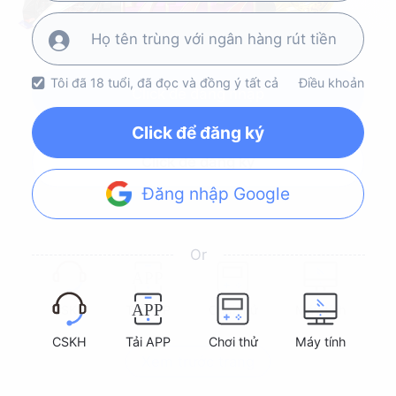
Tôi đã 18 tuổi, đã đọc và đồng ý tất cả
Điều khoản
Click để đăng nhập
Click để đăng ký
Click để đăng ký
Đăng nhập Google
Or
Or
APP
APP
CSKH
Tải APP
Chơi thử
Máy tính
CSKH
Tải APP
Chơi thử
Máy tính
Xem trước trang